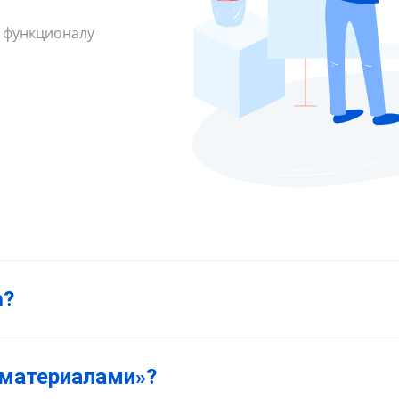
 функционалу
m?
 материалами»?