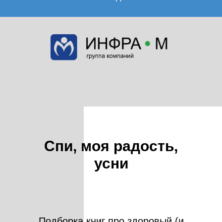
Спи, моя радость,
усни
Подборка книг про здоровый (и